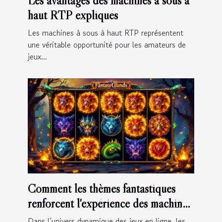
Les avantages des machines à sous à
haut RTP expliqués
Les machines à sous à haut RTP représentent
une véritable opportunité pour les amateurs de
jeux...
Comment les thèmes fantastiques
renforcent l'expérience des machines
à sous en ligne ?
Dans l’univers dynamique des jeux en ligne, les