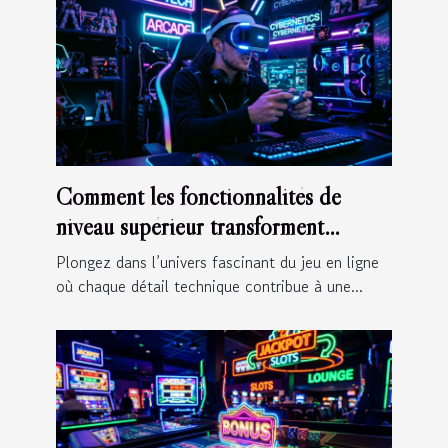
Comment les fonctionnalités de
niveau supérieur transforment
l'expérience de jeu en ligne
Plongez dans l’univers fascinant du jeu en ligne
où chaque détail technique contribue à une...