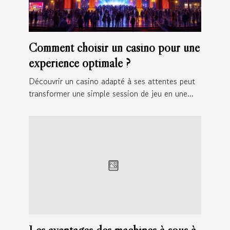
Comment choisir un casino pour une
expérience optimale ?
Découvrir un casino adapté à ses attentes peut
transformer une simple session de jeu en une...