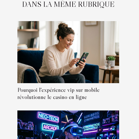
DANS LA MÊME RUBRIQUE
Pourquoi l'expérience vip sur mobile
révolutionne le casino en ligne