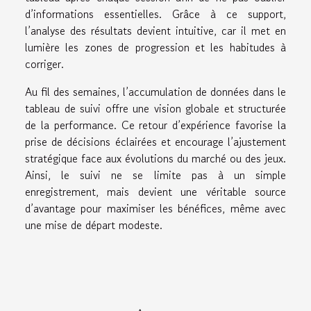
d’informations essentielles. Grâce à ce support,
l’analyse des résultats devient intuitive, car il met en
lumière les zones de progression et les habitudes à
corriger.
Au fil des semaines, l’accumulation de données dans le
tableau de suivi offre une vision globale et structurée
de la performance. Ce retour d’expérience favorise la
prise de décisions éclairées et encourage l’ajustement
stratégique face aux évolutions du marché ou des jeux.
Ainsi, le suivi ne se limite pas à un simple
enregistrement, mais devient une véritable source
d’avantage pour maximiser les bénéfices, même avec
une mise de départ modeste.