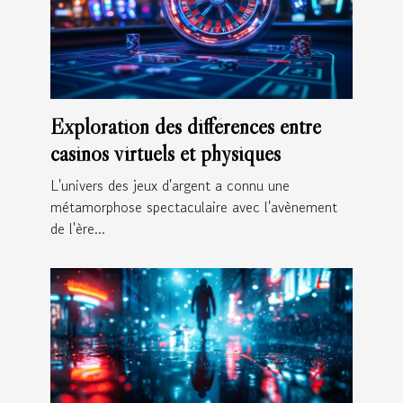
Exploration des différences entre
casinos virtuels et physiques
L'univers des jeux d'argent a connu une
métamorphose spectaculaire avec l'avènement
de l'ère...