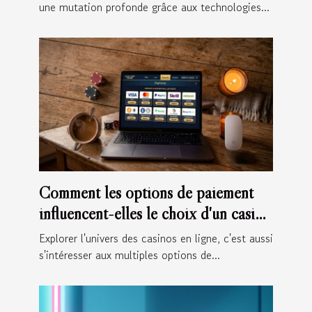
une mutation profonde grâce aux technologies...
Comment les options de paiement
influencent-elles le choix d'un casino
en ligne ?
Explorer l'univers des casinos en ligne, c'est aussi
s'intéresser aux multiples options de...