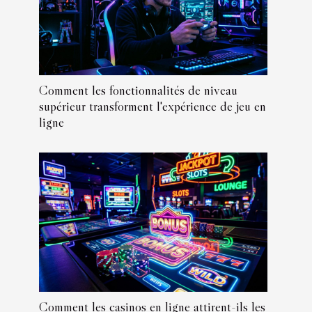
Comment les fonctionnalités de niveau
supérieur transforment l'expérience de jeu en
ligne
Comment les casinos en ligne attirent-ils les