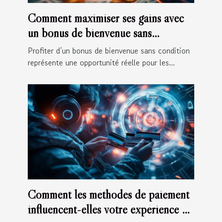
Comment maximiser ses gains avec
un bonus de bienvenue sans
condition ?
Profiter d’un bonus de bienvenue sans condition
représente une opportunité réelle pour les...
Comment les méthodes de paiement
influencent-elles votre expérience de