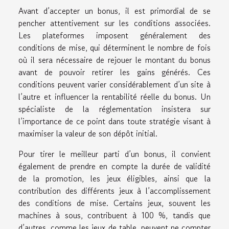
Avant d’accepter un bonus, il est primordial de se
pencher attentivement sur les conditions associées.
Les plateformes imposent généralement des
conditions de mise, qui déterminent le nombre de fois
où il sera nécessaire de rejouer le montant du bonus
avant de pouvoir retirer les gains générés. Ces
conditions peuvent varier considérablement d’un site à
l’autre et influencer la rentabilité réelle du bonus. Un
spécialiste de la réglementation insistera sur
l’importance de ce point dans toute stratégie visant à
maximiser la valeur de son dépôt initial.
Pour tirer le meilleur parti d’un bonus, il convient
également de prendre en compte la durée de validité
de la promotion, les jeux éligibles, ainsi que la
contribution des différents jeux à l’accomplissement
des conditions de mise. Certains jeux, souvent les
machines à sous, contribuent à 100 %, tandis que
d’autres, comme les jeux de table, peuvent ne compter