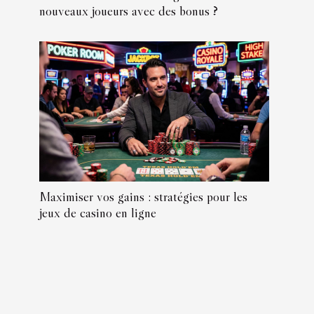
nouveaux joueurs avec des bonus ?
Maximiser vos gains : stratégies pour les
jeux de casino en ligne