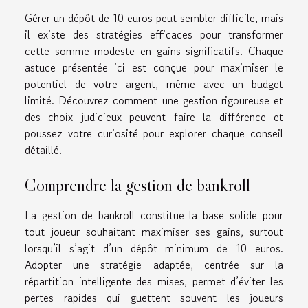
Gérer un dépôt de 10 euros peut sembler difficile, mais
il existe des stratégies efficaces pour transformer
cette somme modeste en gains significatifs. Chaque
astuce présentée ici est conçue pour maximiser le
potentiel de votre argent, même avec un budget
limité. Découvrez comment une gestion rigoureuse et
des choix judicieux peuvent faire la différence et
poussez votre curiosité pour explorer chaque conseil
détaillé.
Comprendre la gestion de bankroll
La gestion de bankroll constitue la base solide pour
tout joueur souhaitant maximiser ses gains, surtout
lorsqu’il s’agit d’un dépôt minimum de 10 euros.
Adopter une stratégie adaptée, centrée sur la
répartition intelligente des mises, permet d’éviter les
pertes rapides qui guettent souvent les joueurs