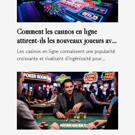
Comment les casinos en ligne
attirent-ils les nouveaux joueurs avec
des bonus ?
Les casinos en ligne connaissent une popularité
croissante et rivalisent d’ingéniosité pour...