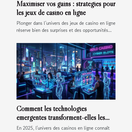
Maximiser vos gains : stratégies pour
les jeux de casino en ligne
Plonger dans l’univers des jeux de casino en ligne
réserve bien des surprises et des opportunités...
Comment les technologies
émergentes transforment-elles les
casinos en ligne en 2025 ?
En 2025, l'univers des casinos en ligne connaît