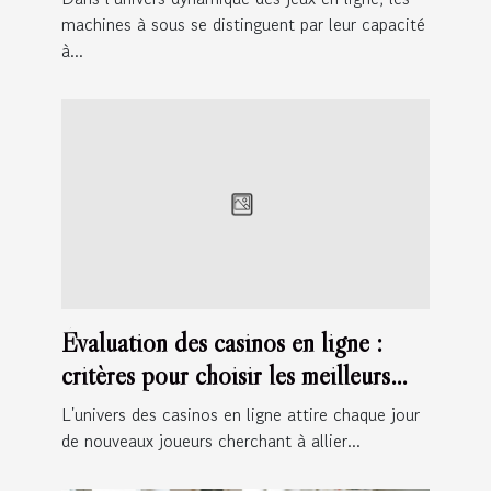
machines à sous se distinguent par leur capacité
à...
Évaluation des casinos en ligne :
critères pour choisir les meilleurs
pour les paiements Visa
L'univers des casinos en ligne attire chaque jour
de nouveaux joueurs cherchant à allier...