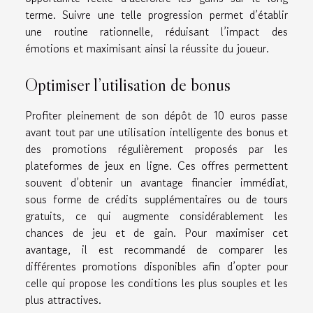
terme. Suivre une telle progression permet d’établir
une routine rationnelle, réduisant l’impact des
émotions et maximisant ainsi la réussite du joueur.
Optimiser l’utilisation de bonus
Profiter pleinement de son dépôt de 10 euros passe
avant tout par une utilisation intelligente des bonus et
des promotions régulièrement proposés par les
plateformes de jeux en ligne. Ces offres permettent
souvent d’obtenir un avantage financier immédiat,
sous forme de crédits supplémentaires ou de tours
gratuits, ce qui augmente considérablement les
chances de jeu et de gain. Pour maximiser cet
avantage, il est recommandé de comparer les
différentes promotions disponibles afin d’opter pour
celle qui propose les conditions les plus souples et les
plus attractives.