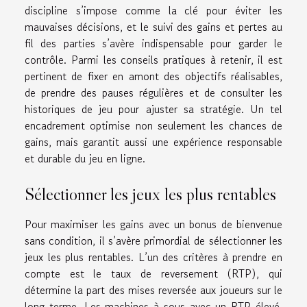
discipline s’impose comme la clé pour éviter les
mauvaises décisions, et le suivi des gains et pertes au
fil des parties s’avère indispensable pour garder le
contrôle. Parmi les conseils pratiques à retenir, il est
pertinent de fixer en amont des objectifs réalisables,
de prendre des pauses régulières et de consulter les
historiques de jeu pour ajuster sa stratégie. Un tel
encadrement optimise non seulement les chances de
gains, mais garantit aussi une expérience responsable
et durable du jeu en ligne.
Sélectionner les jeux les plus rentables
Pour maximiser les gains avec un bonus de bienvenue
sans condition, il s’avère primordial de sélectionner les
jeux les plus rentables. L’un des critères à prendre en
compte est le taux de reversement (RTP), qui
détermine la part des mises reversée aux joueurs sur le
long terme. Les machines à sous avec un RTP élevé,