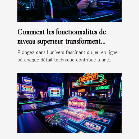
Comment les fonctionnalités de
niveau supérieur transforment
l'expérience de jeu en ligne
Plongez dans l’univers fascinant du jeu en ligne
où chaque détail technique contribue à une...