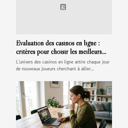
Évaluation des casinos en ligne :
critères pour choisir les meilleurs
pour les paiements Visa
L'univers des casinos en ligne attire chaque jour
de nouveaux joueurs cherchant à allier...