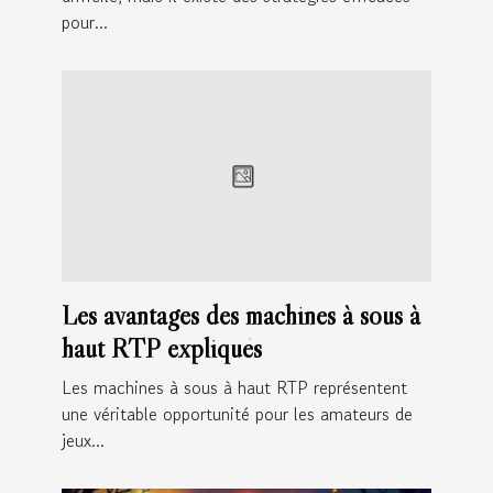
pour...
Les avantages des machines à sous à
haut RTP expliqués
Les machines à sous à haut RTP représentent
une véritable opportunité pour les amateurs de
jeux...