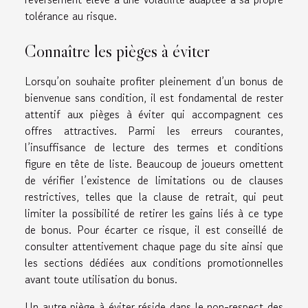
tolérance au risque.
Connaître les pièges à éviter
Lorsqu’on souhaite profiter pleinement d’un bonus de
bienvenue sans condition, il est fondamental de rester
attentif aux pièges à éviter qui accompagnent ces
offres attractives. Parmi les erreurs courantes,
l’insuffisance de lecture des termes et conditions
figure en tête de liste. Beaucoup de joueurs omettent
de vérifier l’existence de limitations ou de clauses
restrictives, telles que la clause de retrait, qui peut
limiter la possibilité de retirer les gains liés à ce type
de bonus. Pour écarter ce risque, il est conseillé de
consulter attentivement chaque page du site ainsi que
les sections dédiées aux conditions promotionnelles
avant toute utilisation du bonus.
Un autre piège à éviter réside dans le non-respect des