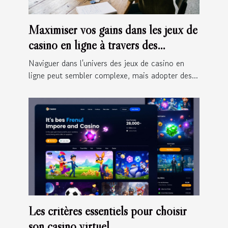
Maximiser vos gains dans les jeux de
casino en ligne à travers des
stratégies éprouvées
Naviguer dans l'univers des jeux de casino en
ligne peut sembler complexe, mais adopter des...
Les critères essentiels pour choisir
son casino virtuel