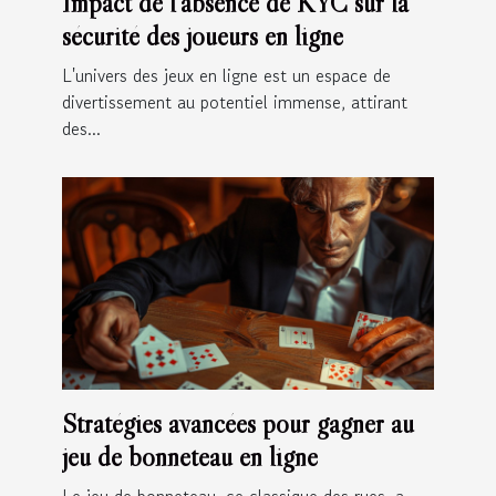
Impact de l'absence de KYC sur la
sécurité des joueurs en ligne
L'univers des jeux en ligne est un espace de
divertissement au potentiel immense, attirant
des...
Stratégies avancées pour gagner au
jeu de bonneteau en ligne