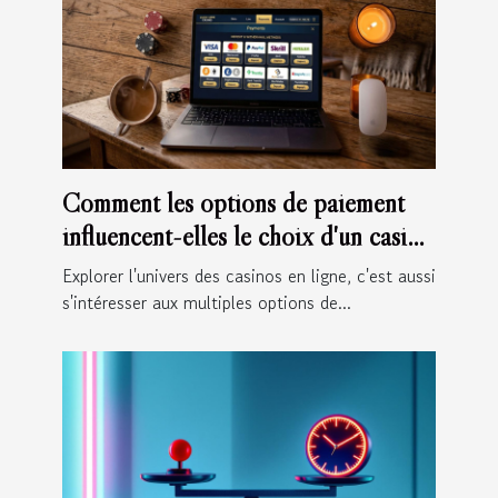
Comment les options de paiement
influencent-elles le choix d'un casino
en ligne ?
Explorer l'univers des casinos en ligne, c'est aussi
s'intéresser aux multiples options de...