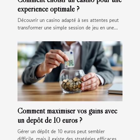
expérience optimale ?
Découvrir un casino adapté à ses attentes peut
transformer une simple session de jeu en une...
Comment maximiser vos gains avec
un dépôt de 10 euros ?
Gérer un dépôt de 10 euros peut sembler
difficile, mais il existe des stratégies efficaces