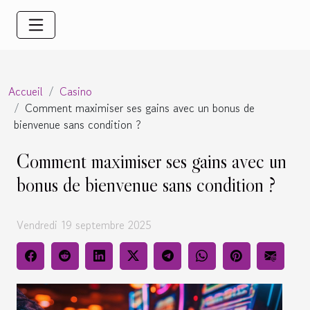
Accueil
Casino
Comment maximiser ses gains avec un bonus de
bienvenue sans condition ?
Comment maximiser ses gains avec un
bonus de bienvenue sans condition ?
Vendredi 19 septembre 2025