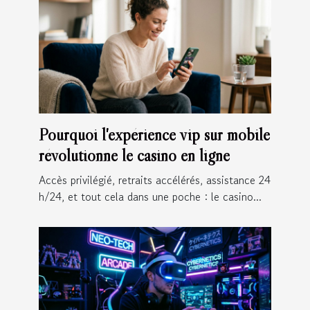
Pourquoi l'expérience vip sur mobile
révolutionne le casino en ligne
Accès privilégié, retraits accélérés, assistance 24
h/24, et tout cela dans une poche : le casino...