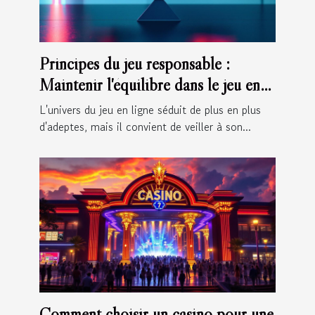
Principes du jeu responsable :
Maintenir l'équilibre dans le jeu en
ligne
L'univers du jeu en ligne séduit de plus en plus
d'adeptes, mais il convient de veiller à son...
Comment choisir un casino pour une