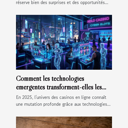
réserve bien des surprises et des opportunités...
Comment les technologies
émergentes transforment-elles les
casinos en ligne en 2025 ?
En 2025, l'univers des casinos en ligne connaît
une mutation profonde grâce aux technologies...