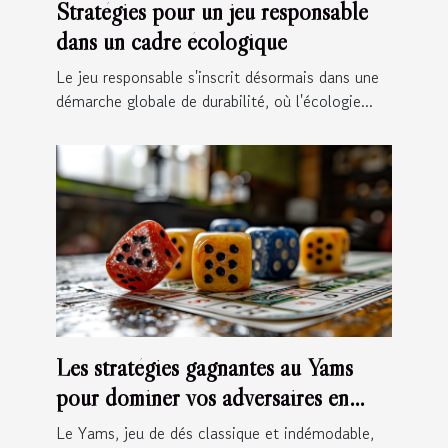
Stratégies pour un jeu responsable
dans un cadre écologique
Le jeu responsable s'inscrit désormais dans une
démarche globale de durabilité, où l'écologie...
Les stratégies gagnantes au Yams
pour dominer vos adversaires en
ligne
Le Yams, jeu de dés classique et indémodable,