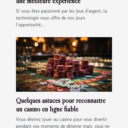
une meilleure expérience
Si vous êtes passionné par les jeux d’argent, la
technologie vous offre de nos jours
l’opportunité...
Quelques astuces pour reconnaître
un casino en ligne fiable
Vous désirez jouer au casino pour vous divertir
pendant vos moments de détente mais, vous ne