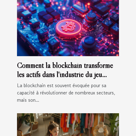
Comment la blockchain transforme
les actifs dans l'industrie du jeu
vidéo
La blockchain est souvent évoquée pour sa
capacité à révolutionner de nombreux secteurs,
mais son...