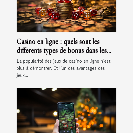
Casino en ligne : quels sont les
différents types de bonus dans les
jeux ?
La popularité des jeux de casino en ligne n’est
plus à démontrer. Et l’un des avantages des
jeux...