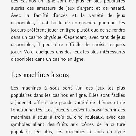
Les casinos en ligne sont de plus en plus populaires
auprès des amateurs de jeux d'argent et de hasard.
Avec la facilité d'accès et la variété de jeux
disponibles, il est facile de comprendre pourquoi les
joueurs préfèrent jouer en ligne plutôt que de se rendre
dans un casino physique. Cependant, avec tant de jeux
disponibles, il peut être difficile de choisir lesquels
jouer. Voici quelques-uns des jeux les plus intéressants
disponibles dans un casino en ligne.
Les machines à sous
Les machines à sous sont l'un des jeux les plus
populaires dans les casinos en ligne. Elles sont faciles
à jouer et offrent une grande variété de thèmes et de
fonctionnalités. Les joueurs peuvent choisir parmi des
machines à sous à trois ou cinq rouleaux, avec des
symboles allant des fruits aux icônes de la culture
populaire. De plus, les machines à sous en ligne