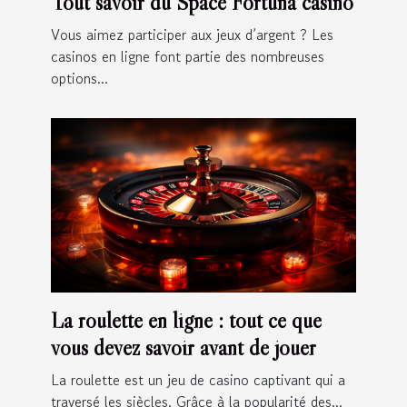
Tout savoir du Space Fortuna casino
Vous aimez participer aux jeux d’argent ? Les
casinos en ligne font partie des nombreuses
options...
La roulette en ligne : tout ce que
vous devez savoir avant de jouer
La roulette est un jeu de casino captivant qui a
traversé les siècles. Grâce à la popularité des...